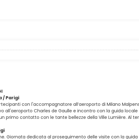
GI
a / Parigi
artecipanti con l'accompagnatore all’aeroporto di Milano Malpens
rivo all'aeroporto Charles de Gaulle e incontro con la guida local
un primo contatto con le tante bellezze della Ville Lumière. Al 
igi
e. Giornata dedicata al proseguimento delle visite con la guida l