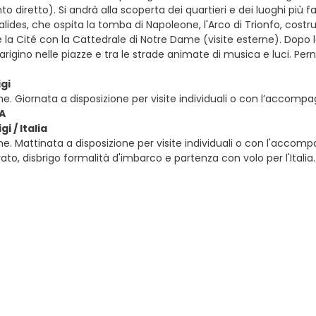
diretto). Si andrà alla scoperta dei quartieri e dei luoghi più fa
valides, che ospita la tomba di Napoleone, l'Arco di Trionfo, cost
 de la Cité con la Cattedrale di Notre Dame (visite esterne). Dopo 
igino nelle piazze e tra le strade animate di musica e luci. Pe
igi
ne. Giornata a disposizione per visite individuali o con l’acco
IA
i / Italia
e. Mattinata a disposizione per visite individuali o con l'accom
ato, disbrigo formalità d'imbarco e partenza con volo per l'Italia