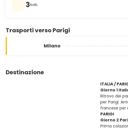
3
Notti
Trasporti verso Parigi
Milano
Destinazione
ITALIA / PARI
Giorno 1 Itali
Ritrovo dei p
per Parigi. Ar
francese per 
PARIGI
Giorno 2 Par
Prima colazion