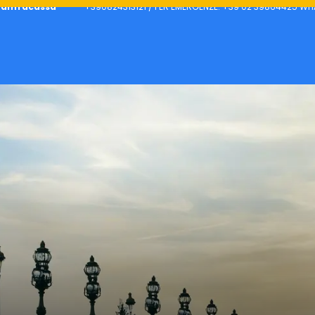
itanfracassa
+390824313121 / PER EMERGENZE: +39 02 39864425 WH