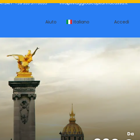
ATSAPP: +39 333 571 6035
info@ilviaggiodicapitanfracassa.it
Aiuto
Italiano
Accedi
Da