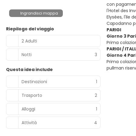
con pagamento 
l'Hotel des In
Ingrandisci mappa
Elysées, l'Ile
Capodanno par
Riepilogo del viaggio
PARIGI
Giorno 3 Par
2 Adulti
Prima colazio
PARIGI / ITAL
Notti
3
Giorno 4 Parig
Prima colazion
pullman riserv
Questa idea include
Destinazioni
1
Trasporto
2
Alloggi
1
Attività
4