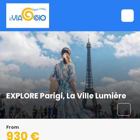
EXPLORE Parigi, La Ville Lumière
From
930 €